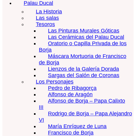
Palau Ducal
La Historia
Las salas
Tesoros
Las Pinturas Murales Góticas
Las Cerámicas del Palau Ducal
Oratorio o Capilla Privada de los
Borja
Máscara Mortuoria de Francisco
de Borja
Lienzos de la Galería Dorada
Sargas del Salón de Coronas
Los Personajes
Pedro de Ribagorça
Alfonso de Aragón
Alfonso de Borja – Papa Calixto
III
Rodrigo de Borja – Papa Alejandro
VI
María Enríquez de Luna
Francisco de Borja