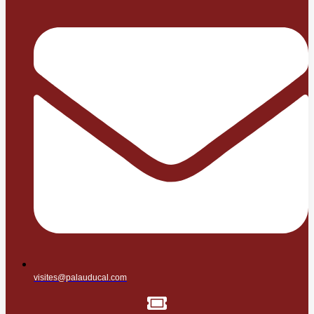
visites@palauducal.com