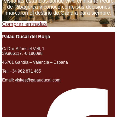
Visita las estancias donde vivió el infante Pedro
de Ribagorça y conoce cómo sus decisiones
marcaron el destino de Gandía para siempre.
Comprar entradas
Palau Ducal del Borja
C/ Duc Alfons el Vell, 1
39.966117, -0.180098
46701 Gandía – Valencia – España
Tel:
+34 962 871 465
Email:
visites@palauducal.com