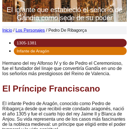
El infante que estableció el señorío de
Gandía como sede de su poder
Inicio
/
Los Personajes
/
Pedro De Ribagorça
1305-1381
Infante de Aragón
Hermano del rey Alfonso IV y tío de Pedro el Ceremonioso,
fue el fundador del linaje que convertiría Gandía en uno de
los señoríos más prestigiosos del Reino de Valencia.
El Príncipe Franciscano
El infante Pedro de Aragón, conocido como Pedro de
Ribagorça desde que recibió este condado aragonés, nació
el año 1305 y fue el cuarto hijo del rey Jaime II y Blanca de
Anjou. Su vida representa uno de los casos más fascinantes
de la nobleza medieval: un príncipe que eligió entre el poder