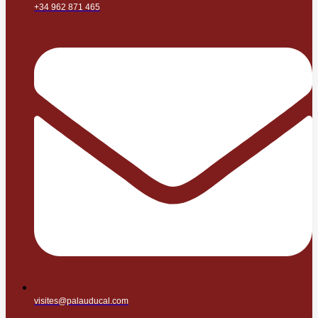
+34 962 871 465
visites@palauducal.com