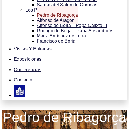
Sargas del Salón de Coronas
Los Personajes
Pedro de Ribagorça
Alfonso de Aragón
Alfonso de Borja – Papa Calixto III
Rodrigo de Borja – Papa Alejandro VI
María Enríquez de Luna
Francisco de Borja
Visitas Y Entradas
Exposiciones
Conferencias
Contacto
Pedro de Ribagorça