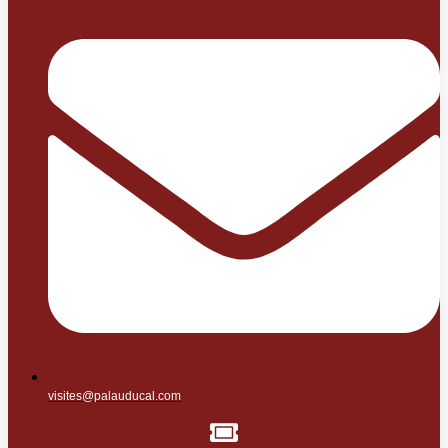
visites@palauducal.com