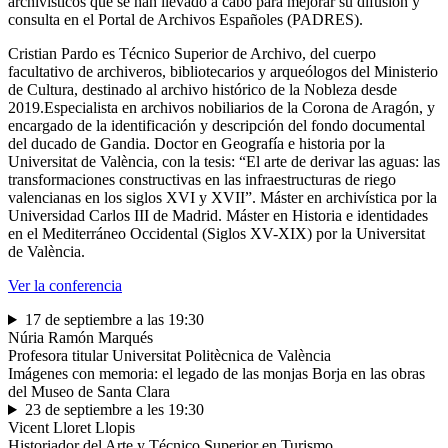
archivísticos que se han llevado a cabo para mejorar su difusión y
consulta en el Portal de Archivos Españoles (PADRES).
Cristian Pardo es Técnico Superior de Archivo, del cuerpo
facultativo de archiveros, bibliotecarios y arqueólogos del Ministerio
de Cultura, destinado al archivo histórico de la Nobleza desde
2019.Especialista en archivos nobiliarios de la Corona de Aragón, y
encargado de la identificación y descripción del fondo documental
del ducado de Gandia. Doctor en Geografía e historia por la
Universitat de València, con la tesis: “El arte de derivar las aguas: las
transformaciones constructivas en las infraestructuras de riego
valencianas en los siglos XVI y XVII”. Máster en archivística por la
Universidad Carlos III de Madrid. Máster en Historia e identidades
en el Mediterráneo Occidental (Siglos XV-XIX) por la Universitat
de València.
Ver la conferencia
17 de septiembre a las 19:30
Núria Ramón Marqués
Profesora titular Universitat Politècnica de València
Imágenes con memoria: el legado de las monjas Borja en las obras
del Museo de Santa Clara
23 de septiembre a les 19:30
Vicent Lloret Llopis
Historiador del Arte y Técnico Superior en Turismo