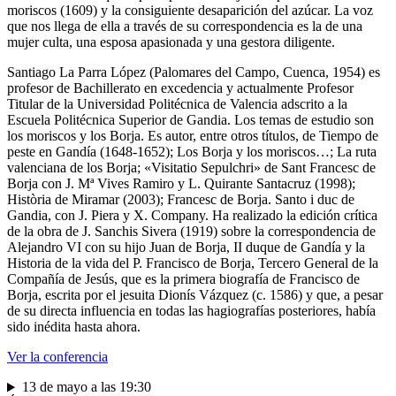
moriscos (1609) y la consiguiente desaparición del azúcar. La voz
que nos llega de ella a través de su correspondencia es la de una
mujer culta, una esposa apasionada y una gestora diligente.
Santiago La Parra López (Palomares del Campo, Cuenca, 1954) es
profesor de Bachillerato en excedencia y actualmente Profesor
Titular de la Universidad Politécnica de Valencia adscrito a la
Escuela Politécnica Superior de Gandia. Los temas de estudio son
los moriscos y los Borja. Es autor, entre otros títulos, de Tiempo de
peste en Gandía (1648-1652); Los Borja y los moriscos…; La ruta
valenciana de los Borja; «Visitatio Sepulchri» de Sant Francesc de
Borja con J. Mª Vives Ramiro y L. Quirante Santacruz (1998);
Història de Miramar (2003); Francesc de Borja. Santo i duc de
Gandia, con J. Piera y X. Company. Ha realizado la edición crítica
de la obra de J. Sanchis Sivera (1919) sobre la correspondencia de
Alejandro VI con su hijo Juan de Borja, II duque de Gandía y la
Historia de la vida del P. Francisco de Borja, Tercero General de la
Compañía de Jesús, que es la primera biografía de Francisco de
Borja, escrita por el jesuita Dionís Vázquez (c. 1586) y que, a pesar
de su directa influencia en todas las hagiografías posteriores, había
sido inédita hasta ahora.
Ver la conferencia
13 de mayo a las 19:30