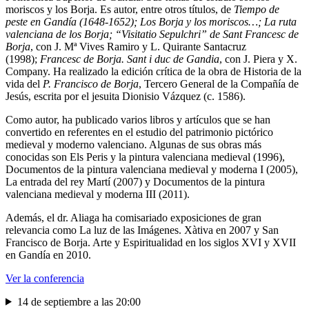
moriscos y los Borja. Es autor, entre otros títulos, de
Tiempo de
peste en Gandía (1648-1652); Los Borja y los moriscos…; La ruta
valenciana de los Borja; “Visitatio Sepulchri” de Sant Francesc de
Borja
, con J. Mª Vives Ramiro y L. Quirante Santacruz
(1998);
Francesc de Borja. Sant i duc de Gandia
, con J. Piera y X.
Company. Ha realizado la edición crítica de la obra de Historia de la
vida del
P. Francisco de Borja
, Tercero General de la Compañía de
Jesús, escrita por el jesuita Dionisio Vázquez (c. 1586).
Como autor, ha publicado varios libros y artículos que se han
convertido en referentes en el estudio del patrimonio pictórico
medieval y moderno valenciano. Algunas de sus obras más
conocidas son Els Peris y la pintura valenciana medieval (1996),
Documentos de la pintura valenciana medieval y moderna I (2005),
La entrada del rey Martí (2007) y Documentos de la pintura
valenciana medieval y moderna III (2011).
Además, el dr. Aliaga ha comisariado exposiciones de gran
relevancia como La luz de las Imágenes. Xàtiva en 2007 y San
Francisco de Borja. Arte y Espiritualidad en los siglos XVI y XVII
en Gandía en 2010.
Ver la conferencia
14 de septiembre a las 20:00