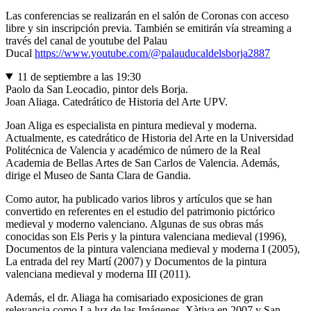
Las conferencias se realizarán en el salón de Coronas con acceso
libre y sin inscripción previa. También se emitirán vía streaming a
través del canal de youtube del Palau
Ducal
https://www.youtube.com/@palauducaldelsborja2887
11 de septiembre a las 19:30
Paolo da San Leocadio, pintor dels Borja.
Joan Aliaga. Catedrático de Historia del Arte UPV.
Joan Aliga es especialista en pintura medieval y moderna.
Actualmente, es catedrático de Historia del Arte en la Universidad
Politécnica de Valencia y académico de número de la Real
Academia de Bellas Artes de San Carlos de Valencia. Además,
dirige el Museo de Santa Clara de Gandia.
Como autor, ha publicado varios libros y artículos que se han
convertido en referentes en el estudio del patrimonio pictórico
medieval y moderno valenciano. Algunas de sus obras más
conocidas son Els Peris y la pintura valenciana medieval (1996),
Documentos de la pintura valenciana medieval y moderna I (2005),
La entrada del rey Martí (2007) y Documentos de la pintura
valenciana medieval y moderna III (2011).
Además, el dr. Aliaga ha comisariado exposiciones de gran
relevancia como La luz de las Imágenes. Xàtiva en 2007 y San