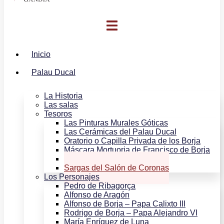
Inicio
Palau Ducal
La Historia
Las salas
Tesoros
Las Pinturas Murales Góticas
Las Cerámicas del Palau Ducal
Oratorio o Capilla Privada de los Borja
Máscara Mortuoria de Francisco de Borja
Lienzos de la Galería Dorada
Sargas del Salón de Coronas
Los Personajes
Pedro de Ribagorça
Alfonso de Aragón
Alfonso de Borja – Papa Calixto III
Rodrigo de Borja – Papa Alejandro VI
María Enríquez de Luna