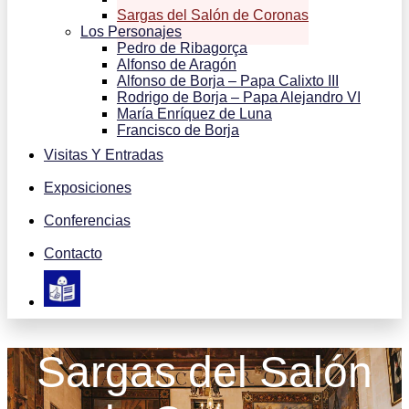
Sargas del Salón de Coronas
Los Personajes
Pedro de Ribagorça
Alfonso de Aragón
Alfonso de Borja – Papa Calixto III
Rodrigo de Borja – Papa Alejandro VI
María Enríquez de Luna
Francisco de Borja
Visitas Y Entradas
Exposiciones
Conferencias
Contacto
Sargas del Salón