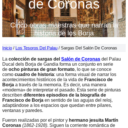
de Coronas
Cinco obras maestras que narran la
historia de los Borja
Inicio
/
Los Tesoros Del Palau
/
Sargas Del Salón De Coronas
La
colección de sargas del
Salón de Coronas
del Palau
Ducal dels Borja de Gandia forma un conjunto en serie
de
ocho pinturas de gran formato
, lo que se conoce
como
cuadro de historia
: una forma visual de narrar los
acontecimientos históricos de la vida de
Francisco de
Borja
a través de la memoria. Es decir, una manera
«moderna» de interpretar el pasado. Esta serie de pinturas
describen
diferentes episodios de la biografía de
Francisco de Borja
en sentido de las agujas del reloj,
adaptándose a los espacios que quedan entre pilares,
ventanas y paredes.
Fueron realizadas por el pintor y
hermano jesuita
Martín
Coronas
(1862-1928)
. Siguen la corriente romántica de