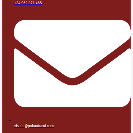
+34 962 871 465
visites@palauducal.com