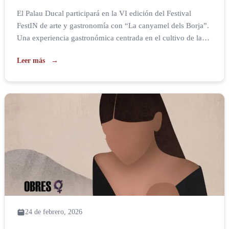
El Palau Ducal participará en la VI edición del Festival
FestIN de arte y gastronomía con “La canyamel dels Borja”.
Una experiencia gastronómica centrada en el cultivo de la
caña de azúcar en el ducado de Gandia, en la que los
Leer más
visitantes podrán realizar una visita guiada al Palau centrada
en el importante papel que […]
24 de febrero, 2026