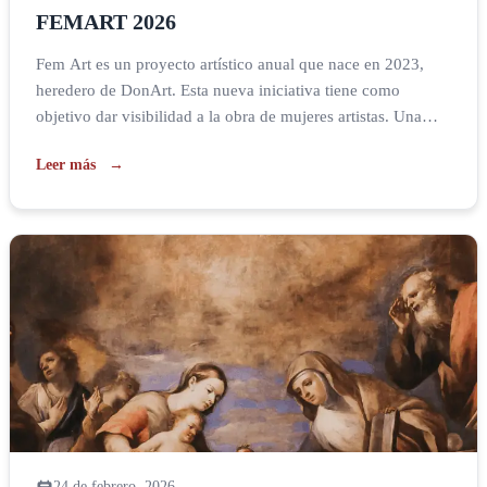
FEMART 2026
Fem Art es un proyecto artístico anual que nace en 2023,
heredero de DonArt. Esta nueva iniciativa tiene como
objetivo dar visibilidad a la obra de mujeres artistas. Una
exposición colectiva interdisciplinaria formada por obras
Leer más
realizadas por mujeres, en este caso menores de 40 años,
que muestran su reflexión personal en torno a la figura de la
mujer. La […]
24 de febrero, 2026