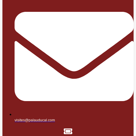
visites@palauducal.com