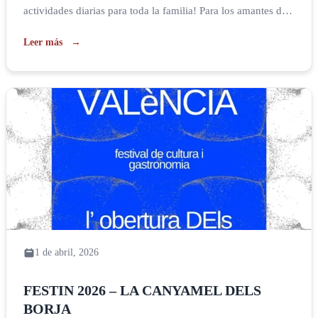
actividades diarias para toda la familia! Para los amantes de
la historia, los martes y viernes a partir del 3 de julio a las
Leer más
20:30 te ofrecemos las VISITAS NOCTURNAS. Una
oportunidad para descubrir las estancias más […]
1 de abril, 2026
FESTIN 2026 – LA CANYAMEL DELS
BORJA