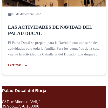
16 de diciembre, 2025
LAS ACTIVIDADES DE NAVIDAD DEL
PALAU DUCAL
El Palau Ducal se prepara para la Navidad con una serie de
actividades para toda la familia. Para los pequeños de la casa
vuelve la actividad La Caballería del Ducado. Los duques de
Gandia están buscando niños y niñas valientes e inteligentes
Leer más
que quieran formar de la nueva caballería. Con esta premisa
comenzará esta nueva […]
Palau Ducal del Borja
C/ Duc Alfons el Vell, 1
39.966117, -0.180098