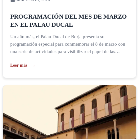
PROGRAMACIÓN DEL MES DE MARZO
EN EL PALAU DUCAL
Un año más, el Palau Ducal de Borja presenta su
programación especial para conmemorar el 8 de marzo con
una serie de actividades para visibilizar el papel de las
mujeres en nuestra historia y en el mundo del arte. Desde el
Leer más
5 de marzo tendrá lugar la tercera edición de FEMART en la
sala Carròs […]