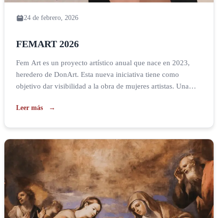
24 de febrero, 2026
FEMART 2026
Fem Art es un proyecto artístico anual que nace en 2023,
heredero de DonArt. Esta nueva iniciativa tiene como
objetivo dar visibilidad a la obra de mujeres artistas. Una
exposición colectiva interdisciplinaria formada por obras
Leer más
realizadas por mujeres, en este caso menores de 40 años,
que muestran su reflexión personal en torno a la figura de la
mujer. La […]