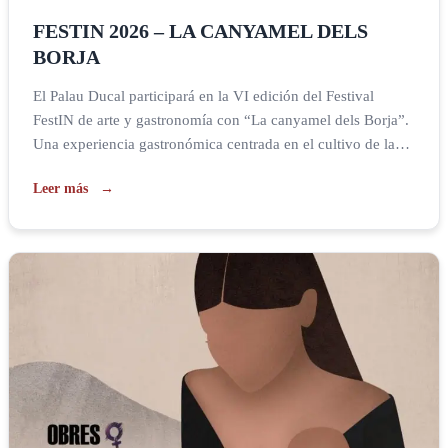
FESTIN 2026 – LA CANYAMEL DELS
BORJA
El Palau Ducal participará en la VI edición del Festival
FestIN de arte y gastronomía con “La canyamel dels Borja”.
Una experiencia gastronómica centrada en el cultivo de la
caña de azúcar en el ducado de Gandia, en la que los
Leer más
visitantes podrán realizar una visita guiada al Palau centrada
en el importante papel que […]