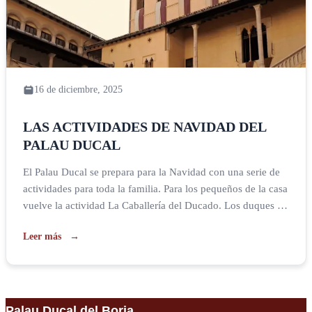
16 de diciembre, 2025
LAS ACTIVIDADES DE NAVIDAD DEL
PALAU DUCAL
El Palau Ducal se prepara para la Navidad con una serie de
actividades para toda la familia. Para los pequeños de la casa
vuelve la actividad La Caballería del Ducado. Los duques de
Gandia están buscando niños y niñas valientes e inteligentes
Leer más
que quieran formar de la nueva caballería. Con esta premisa
comenzará esta nueva […]
Palau Ducal del Borja