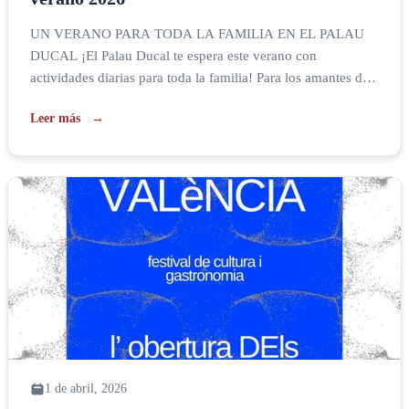
UN VERANO PARA TODA LA FAMILIA EN EL PALAU
DUCAL ¡El Palau Ducal te espera este verano con
actividades diarias para toda la familia! Para los amantes de
la historia, los martes y viernes a partir del 3 de julio a las
Leer más
20:30 te ofrecemos las VISITAS NOCTURNAS. Una
oportunidad para descubrir las estancias más […]
1 de abril, 2026