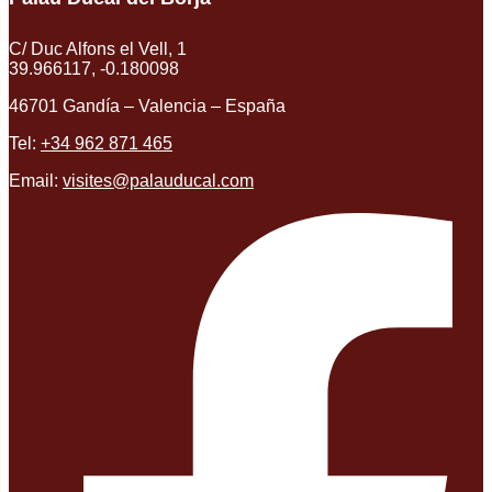
C/ Duc Alfons el Vell, 1
39.966117, -0.180098
46701 Gandía – Valencia – España
Tel:
+34 962 871 465
Email:
visites@palauducal.com