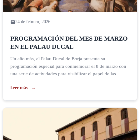
24 de febrero, 2026
PROGRAMACIÓN DEL MES DE MARZO
EN EL PALAU DUCAL
Un año más, el Palau Ducal de Borja presenta su
programación especial para conmemorar el 8 de marzo con
una serie de actividades para visibilizar el papel de las
mujeres en nuestra historia y en el mundo del arte. Desde el
Leer más
5 de marzo tendrá lugar la tercera edición de FEMART en la
sala Carròs […]