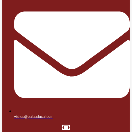
visites@palauducal.com