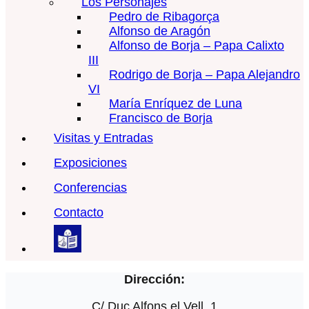
Los Personajes
Pedro de Ribagorça
Alfonso de Aragón
Alfonso de Borja – Papa Calixto
III
Rodrigo de Borja – Papa Alejandro
VI
María Enríquez de Luna
Francisco de Borja
Visitas y Entradas
Exposiciones
Conferencias
Contacto
Dirección:
C/ Duc Alfons el Vell, 1