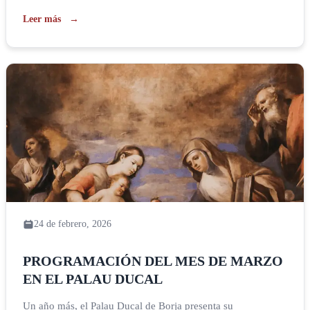
exposición colectiva interdisciplinaria formada por obras
Leer más
realizadas por mujeres, en este caso menores de 40 años,
que muestran su reflexión personal en torno a la figura de la
mujer. La […]
24 de febrero, 2026
PROGRAMACIÓN DEL MES DE MARZO
EN EL PALAU DUCAL
Un año más, el Palau Ducal de Borja presenta su