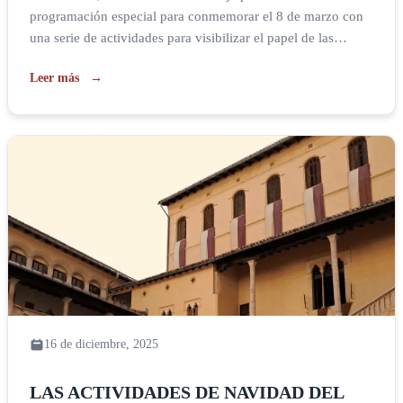
programación especial para conmemorar el 8 de marzo con
una serie de actividades para visibilizar el papel de las
mujeres en nuestra historia y en el mundo del arte. Desde el
Leer más
5 de marzo tendrá lugar la tercera edición de FEMART en la
sala Carròs […]
16 de diciembre, 2025
LAS ACTIVIDADES DE NAVIDAD DEL