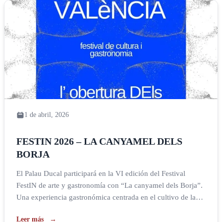
1 de abril, 2026
FESTIN 2026 – LA CANYAMEL DELS
BORJA
El Palau Ducal participará en la VI edición del Festival
FestIN de arte y gastronomía con “La canyamel dels Borja”.
Una experiencia gastronómica centrada en el cultivo de la
caña de azúcar en el ducado de Gandia, en la que los
Leer más
visitantes podrán realizar una visita guiada al Palau centrada