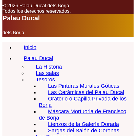
© 2026 Palau Ducal dels Borja.
Todos los derechos reservados.
Palau Ducal
dels Borja
Inicio
Palau Ducal
La Historia
Las salas
Tesoros
Las Pinturas Murales Góticas
Las Cerámicas del Palau Ducal
Oratorio o Capilla Privada de los
Borja
Máscara Mortuoria de Francisco
de Borja
Lienzos de la Galería Dorada
Sargas del Salón de Coronas