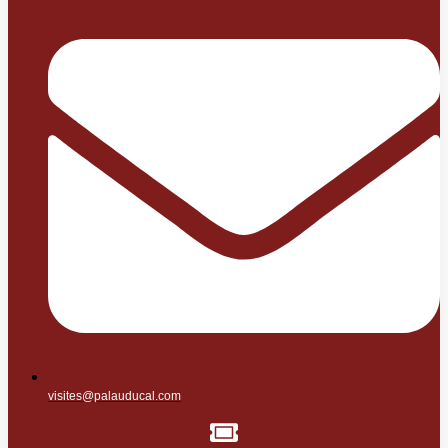
visites@palauducal.com