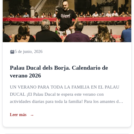
5 de junio, 2026
Palau Ducal dels Borja. Calendario de
verano 2026
UN VERANO PARA TODA LA FAMILIA EN EL PALAU
DUCAL ¡El Palau Ducal te espera este verano con
actividades diarias para toda la familia! Para los amantes de
la historia, los martes y viernes a partir del 3 de julio a las
Leer más
20:30 te ofrecemos las VISITAS NOCTURNAS. Una
oportunidad para descubrir las estancias más […]