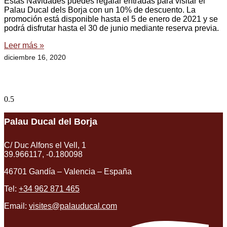
Estas Navidades puedes regalar entradas para visitar el
Palau Ducal dels Borja con un 10% de descuento. La
promoción está disponible hasta el 5 de enero de 2021 y se
podrá disfrutar hasta el 30 de junio mediante reserva previa.
Leer más »
diciembre 16, 2020
Palau Ducal del Borja
C/ Duc Alfons el Vell, 1
39.966117, -0.180098
46701 Gandía – Valencia – España
Tel:
+34 962 871 465
Email:
visites@palauducal.com