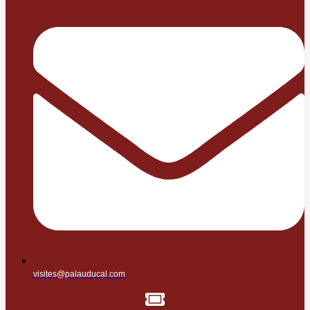
visites@palauducal.com