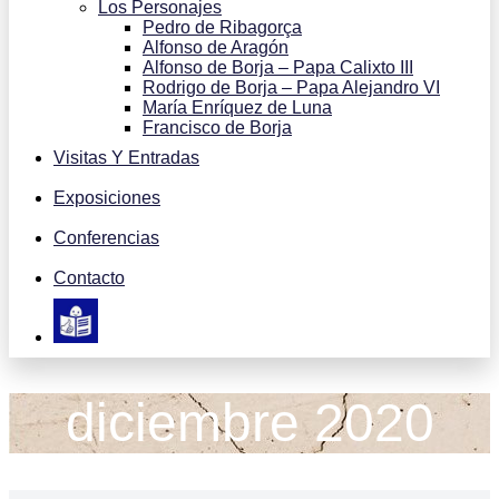
Los Personajes
Pedro de Ribagorça
Alfonso de Aragón
Alfonso de Borja – Papa Calixto III
Rodrigo de Borja – Papa Alejandro VI
María Enríquez de Luna
Francisco de Borja
Visitas Y Entradas
Exposiciones
Conferencias
Contacto
diciembre 2020